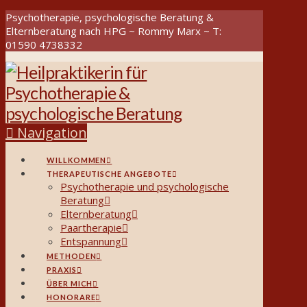
Psychotherapie, psychologische Beratung &
Elternberatung nach HPG ~ Rommy Marx ~ T:
01590 4738332
Navigation
WILLKOMMEN
THERAPEUTISCHE ANGEBOTE
Psychotherapie und psychologische
Beratung
Elternberatung
Paartherapie
Entspannung
METHODEN
PRAXIS
ÜBER MICH
HONORARE