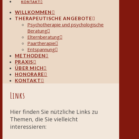
KONTAKT
WILLKOMMEN
THERAPEUTISCHE ANGEBOTE
Psychotherapie und psychologische
Beratung
Elternberatung
Paartherapie
Entspannung
METHODEN
PRAXIS
ÜBER MICH
HONORARE
KONTAKT
Links
Hier finden Sie nützliche Links zu
Themen, die Sie vielleicht
interessieren: