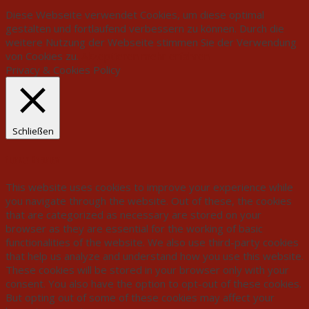
Diese Webseite verwendet Cookies, um diese optimal
gestalten und fortlaufend verbessern zu können. Durch die
weitere Nutzung der Webseite stimmen Sie der Verwendung
von Cookies zu.
Akzeptieren
mehr erfahren
Privacy & Cookies Policy
Schließen
Privacy Overview
This website uses cookies to improve your experience while
you navigate through the website. Out of these, the cookies
that are categorized as necessary are stored on your
browser as they are essential for the working of basic
functionalities of the website. We also use third-party cookies
that help us analyze and understand how you use this website.
These cookies will be stored in your browser only with your
consent. You also have the option to opt-out of these cookies.
But opting out of some of these cookies may affect your